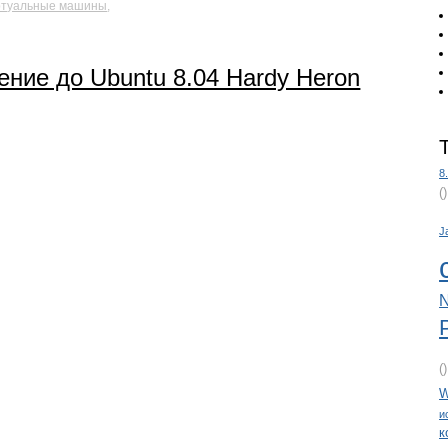
ртуальные машины
,
ние до Ubuntu 8.04 Hardy Heron
8
(
J
N
(
W
и
к