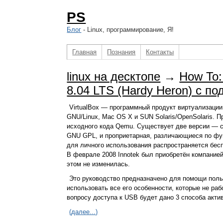
PS
Блог
- Linux, программирование, Я!
Главная
Познания
Контакты
linux на десктопе
→
How To:
8.04 LTS (Hardy Heron) с п
VirtualBox — программный продукт виртуализации
GNU/Linux, Mac OS X и SUN Solaris/OpenSolaris. 
исходного кода Qemu. Существует две версии — св
GNU GPL, и проприетарная, различающиеся по фу
для личного использования распространяется бес
В феврале 2008 Innotek был приобретён компанией
этом не изменилась.
Это руководство предназначено для помощи поль
использовать все его особенности, которые не раб
вопросу доступа к USB будет дано 3 способа актив
(далее...)