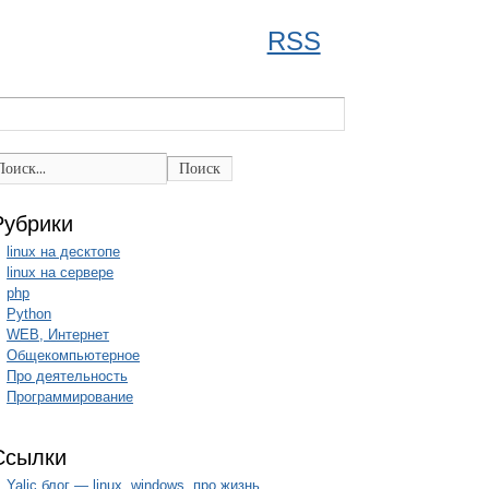
RSS
Поиск
Рубрики
linux на десктопе
linux на сервере
php
Python
WEB, Интернет
Общекомпьютерное
Про деятельность
Программирование
Ссылки
Yalic блог — linux, windows, про жизнь.