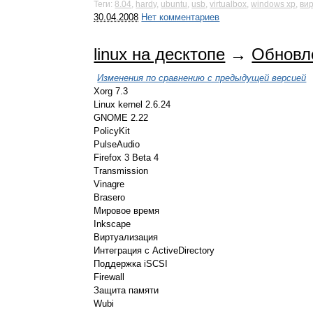
Теги:
8.04
,
hardy
,
ubuntu
,
usb
,
virtualbox
,
windows xp
,
ви
30.04.2008
Нет комментариев
linux на десктопе
→
Обновле
Изменения по сравнению с предыдущей версией
Xorg 7.3
Linux kernel 2.6.24
GNOME 2.22
PolicyKit
PulseAudio
Firefox 3 Beta 4
Transmission
Vinagre
Brasero
Мировое время
Inkscape
Виртуализация
Интеграция с ActiveDirectory
Поддержка iSCSI
Firewall
Защита памяти
Wubi