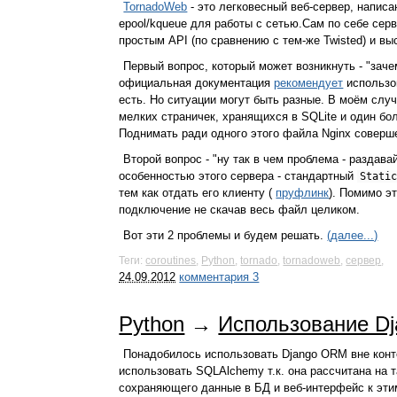
TornadoWeb
- это легковесный веб-сервер, напис
epool/kqueue для работы с сетью.Сам по себе сер
простым API (по сравнению с тем-же Twisted) и в
Первый вопрос, который может возникнуть - "зач
официальная документация
рекомендует
использов
есть. Но ситуации могут быть разные. В моём слу
мелких страничек, хранящихся в SQLite и один б
Поднимать ради одного этого файла Nginx соверш
Второй вопрос - "ну так в чем проблема - раздава
особенностью этого сервера - стандартный
Stati
тем как отдать его клиенту (
пруфлинк
). Помимо э
подключение не скачав весь файл целиком.
Вот эти 2 проблемы и будем решать.
(далее...)
Теги:
coroutines
,
Python
,
tornado
,
tornadoweb
,
сервер
,
24.09.2012
комментария 3
Python
→
Использование Dj
Понадобилось использовать Django ORM вне конт
использовать SQLAlchemy т.к. она рассчитана на 
сохраняющего данные в БД и веб-интерфейс к эти