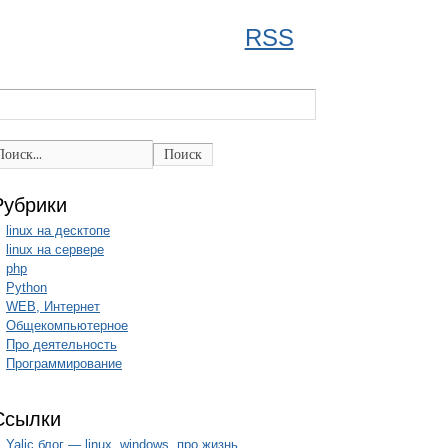
RSS
Поиск
Рубрики
linux на десктопе
linux на сервере
php
Python
WEB, Интернет
Общекомпьютерное
Про деятельность
Программирование
Ссылки
Yalic блог — linux, windows, про жизнь.