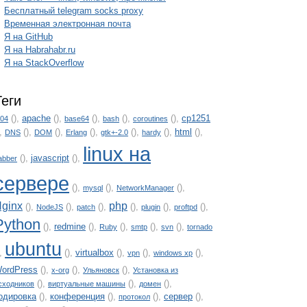
Бесплатный telegram socks proxy
Временная электронная почта
Я на GitHub
Я на Habrahabr.ru
Я на StackOverflow
Теги
(),
apache
(),
(),
(),
(),
cp1251
.04
base64
bash
coroutines
),
(),
(),
(),
(),
(),
html
(),
DNS
DOM
Erlang
gtk+-2.0
hardy
linux на
(),
javascript
(),
abber
сервере
(),
(),
(),
mysql
NetworkManager
ginx
php
(),
(),
(),
(),
(),
(),
NodeJS
patch
plugin
proftpd
Python
(),
redmine
(),
(),
(),
(),
Ruby
smtp
svn
tornado
ubuntu
),
(),
virtualbox
(),
(),
(),
vpn
windows xp
ordPress
(),
(),
(),
x-org
Ульяновск
Установка из
(),
(),
(),
сходников
виртуальные машины
домен
одировка
(),
конференция
(),
(),
сервер
(),
протокол