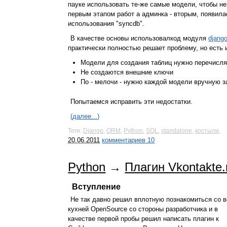
пауке использовать те-же самые модели, чтобы не
первым этапом работ а админка - вторым, появил
использования "syncdb".
В качестве основы использовалкод модуля
djang
практически полностью решает проблему, но есть 
Модели для создания таблиц нужно перечисл
Не создаются внешние ключи
По - мелочи - нужно каждой модели вручную з
Попытаемся исправить эти недостатки.
(далее...)
Теги:
Django
,
ORM
,
Python
,
SQL
,
standalone
,
костыли
,
20.06.2011
комментариев 10
Python
→
Плагин Vkontakte.
Вступление
Не так давно решил вплотную познакомиться со 
кухней OpenSource со стороны разработчика и в
качестве первой пробы решил написать плагин к