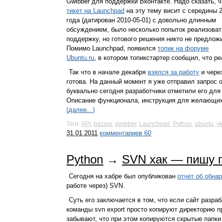
Gwibber для поддержки Вконтакте. Надо сказать, ч
тикет на Launchpad
на эту тему висит с середины 
года (датирован 2010-05-01) с довольно длинным
обсуждением, было несколько попыток реализоват
поддержку, но готового решения никто не предлож
Помимо Launchpad, появился
топик на форуме
Ubuntu.ru
, в котором топикстартер сообщил, что р
Так что в начале декабря
взялся за работу
и чере
готова. На данный момент я уже отправил запрос 
буквально сегодня разработчики отметили его дл
Описание функционала, инструкция для желающих п
(далее...)
Теги:
API
,
bazaar
,
gwibber
,
Launchpad
,
Python
,
ubuntu
,
v
31.01.2011
комментариев 60
Python
→
SVN хак — пишу 
Сегодня на хабре был опубликован
отчет об обна
работе через) SVN.
Суть его заключается в том, что если сайт разра
команды svn export просто копируют директорию п
забывают, что при этом копируются скрытые папк