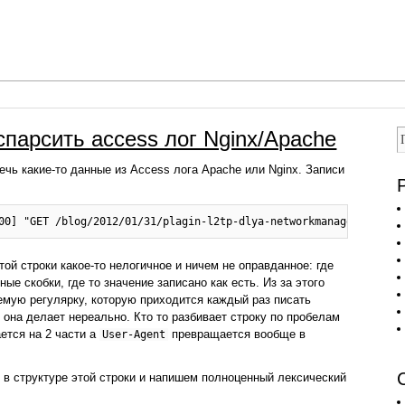
спарсить access лог Nginx/Apache
лечь какие-то данные из Access лога Apache или Nginx. Записи
ой строки какое-то нелогичное и ничем не оправданное: где
ные скобки, где то значение записано как есть. Из за этого
емую регулярку, которую приходится каждый раз писать
е она делает нереально. Кто то разбивает строку по пробелам
ется на 2 части а
превращается вообще в
User-Agent
 в структуре этой строки и напишем полноценный лексический