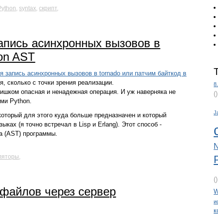
Python
,
syntax
,
скрипт
,
апись асинхронных вызовов в
hon AST
я запись асинхронных вызовов в tornado или патчим байткод в
ия, сколько с точки зрения реализации.
8
лишком опасная и ненадежная операция. И уж наверняка не
(
ми Python.
J
который для этого куда больше предназначен и который
ках (я точно встречал в Lisp и Erlang). Этот способ -
а (AST) программы.
N
ляторы
,
(
файлов через сервер
W
и
к