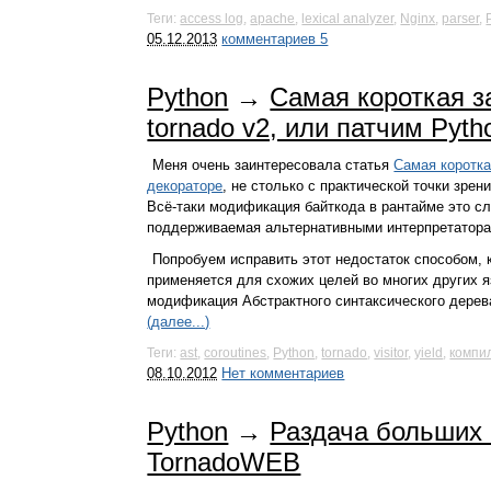
Теги:
access log
,
apache
,
lexical analyzer
,
Nginx
,
parser
,
05.12.2013
комментариев 5
Python
→
Самая короткая з
tornado v2, или патчим Pyt
Меня очень заинтересовала статья
Самая коротка
декораторе
, не столько с практической точки зрен
Всё-таки модификация байткода в рантайме это с
поддерживаемая альтернативными интерпретатора
Попробуем исправить этот недостаток способом, 
применяется для схожих целей во многих других язы
модификация Абстрактного синтаксического дерев
(далее...)
Теги:
ast
,
coroutines
,
Python
,
tornado
,
visitor
,
yield
,
компи
08.10.2012
Нет комментариев
Python
→
Раздача больших 
TornadoWEB