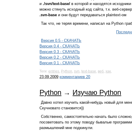
и
./svn/text-base/
в которой и находятся исходник
можно стянуть исходный код сайта, т.к. веб-серв
.svn-base
и они будут передаваться plaintext-ом
Так что, не теряя времени, написал на Python гра
Последн
Версия 0.5 - СКАЧАТЬ
Версия 0.4 - СКАЧАТЬ
Версия 0.3 - СКАЧАТЬ
Версия 0.2 - СКАЧАТЬ
Версия 0.1 - СКАЧАТЬ
Теги:
entries
,
Python
,
svn
,
text-base
,
веб
,
хак
,
23.09.2009
комментариев 20
Python
→
Изучаю Python
Давно хотел изучить какой-нибудь новый для меня
Скучновато становится))
Собственно, самостоятельно начать было сложно
посоветовать по этому поводу бывалые программи
размышлений мне подкинули.