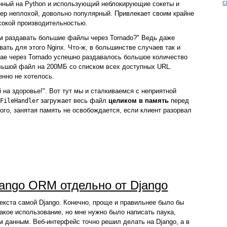
с
анный на Python и использующий неблокирующие сокеты и
вер неплохой, довольно популярный. Привлекает своим крайне
ысокой производительностью.
ем раздавать большие файлы через Tornado?" Ведь даже
ать для этого Nginx. Что-ж, в большинстве случаев так и
чае через Tornado успешно раздавалось большое количество
ольшой файл на 200МБ со списком всех доступных URL.
енно не хотелось.
й на здоровье!". Вот тут мы и сталкиваемся с неприятной
загружает весь файл
целиком в память
перед
cFileHandler
того, занятая память не освобождается, если клиент разорвал
ango ORM отдельно от Django
екста самой Django. Конечно, проще и правильнее было бы
такое использование, но мне нужно было написать паука,
м данным. Веб-интерфейс точно решил делать на Django, а в