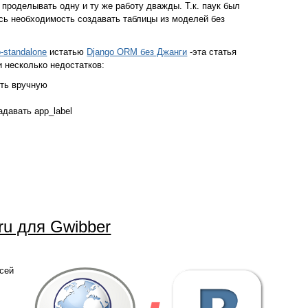
 проделывать одну и ту же работу дважды. Т.к. паук был
ась необходимость создавать таблицы из моделей без
o-standalone
истатью
Django ORM без Джанги
-эта статья
и несколько недостатков:
ять вручную
адавать app_label
ru для Gwibber
всей