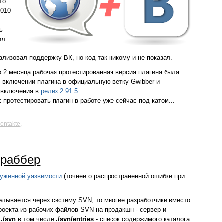
то
2010
ь
ил.
еализовал поддержку ВК, но код так никому и не показал.
з 2 месяца рабочая протестированная версия плагина была
о включении плагина в официальную ветку Gwibber и
я включения в
релиз 2.91.5
.
ротестировать плагин в работе уже сейчас под катом...
kontakte
,
граббер
руженной уязвимости
(точнее о распространенной ошибке при
батывается через систему SVN, то многие разработчики вместо
роекта из рабочих файлов SVN на продакшн - сервер и
и
./svn
в том числе
./svn/entries
- список содержимого каталога