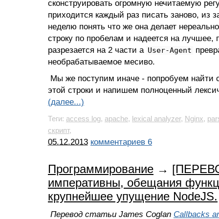
сконструировать огромную нечитаемую регу
приходится каждый раз писать заново, из за
неделю понять что же она делает нереально
строку по пробелам и надеется на лучшее, 
разрезается на 2 части а
превр
User-Agent
необрабатываемое месиво.
Мы же поступим иначе - попробуем найти 
этой строки и напишем полноценный лекси
(далее...)
Теги:
access log
,
apache
,
lexical analyzer
,
Nginx
,
par
скрипт
,
05.12.2013
комментариев 6
Программирование
→
[ПЕРЕВО
императивны, обещания функ
крупнейшее упущение NodeJS.
Перевод статьи James Coglan
Callbacks ar