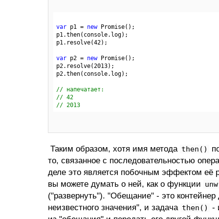
var
 p1 = 
new
 Promise();

p1.then(console.log);

p1.resolve(
42
);

var
 p2 = 
new
 Promise();

p2.resolve(
2013
);

p2.then(console.log);

// напечатает:
// 42
// 2013
Таким образом, хотя имя метода
по
then()
то, связанное с последовательностью опера
деле это является побочным эффектом её ра
вы можете думать о ней, как о функции
unw
("развернуть"). "Обещание" - это контейнер
неизвестного значения", и задача
- 
then()