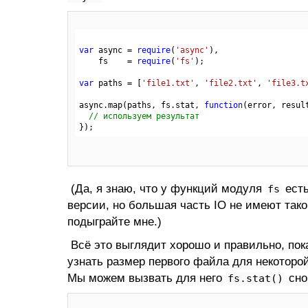
var
 async = 
require
(
'async'
),

    fs    = 
require
(
'fs'
);

var
 paths = [
'file1.txt'
, 
'file2.txt'
, 
'file3.t
async.map(paths, fs.stat, 
function
(error, resul
// используем результат
(Да, я знаю, что у функций модуля
есть
fs
версии, но большая часть IO не имеют тако
подыграйте мне.)
Всё это выглядит хорошо и правильно, пок
узнать размер первого файла для некоторо
Мы можем вызвать для него
сно
fs.stat()