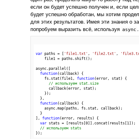
если он будет успешно получен и, если цел
будет успешно обработан, мы хотим продел
для этих результатов. Имея эти знания о з
попробуем выразить всё, используя
.
async
var
 paths = [
'file1.txt'
, 
'file2.txt'
, 
'file3.t
    file1 = paths.shift();

async.parallel([

function
(callback)
 {
    fs.stat(file1, 
function
(error, stat)
 {
// используем stat.size
      callback(error, stat);

    });

  },

function
(callback)
 {
    async.map(paths, fs.stat, callback);

  }

], 
function
(error, results)
 {
var
 stats = [results[
0
]].concat(results[
1
]);

// используем stats