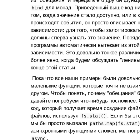
из "обещания" и передать его другой функц
для монад. Приведённый выше код нич
bind
том, когда значение стало доступно, или в 
происходят события, он просто описывает 
зависимости: для того, чтобы залоггироват
должны сперва узнать это значение. Поряд
программы автоматически вытекает из это
зависимости. Это довольно тонкое различи
более явно, когда будем обсуждать "ленив
конце этой статьи.
Пока что все наши примеры были довольн
маленькие функции, которые почти не взаи
другом. Чтобы понять, почему "обещания" 
давайте попробуем что-нибудь посложнее. 
код, который получает время создания фай
файлов, используя
. Если бы эт
fs.stat()
мы бы просто вызвали
paths.map(fs.stat
асинхронными функциями сложен, мы поп
.
async