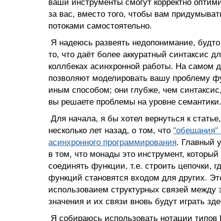
ваши инструменты смогут корректно оптим
за вас, вместо того, чтобы вам придумыва
потоками самостоятельно.
Я надеюсь развеять недопонимание, будто
то, что даёт более аккуратный синтаксис д
коллбеках асинхронной работы. На самом д
позволяют моделировать вашу проблему ф
иным способом; они глубже, чем синтаксис,
вы решаете проблемы на уровне семантики
Для начала, я бы хотел вернуться к статье
несколько лет назад, о том, что
"обещания"
асинхронного программирования
. Главный 
в том, что монады это инструмент, который
соединять функции, т.е. строить цепочки, г
функций становятся входом для других. Эт
использоваием структурных связей между 
значения и их связи вновь будут играть зд
Я собираюсь использовать нотации типов H