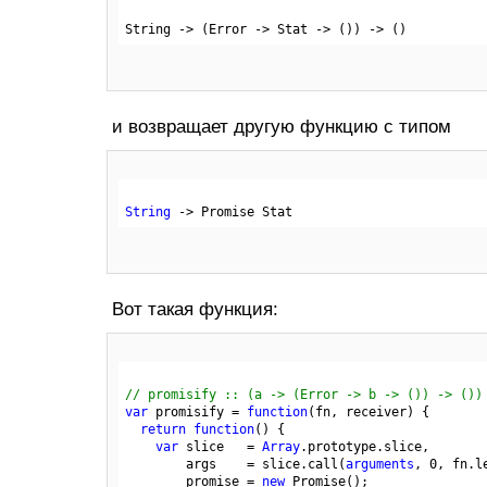
String
 ->
(Error -> Stat -> ())
 ->
и возвращает другую функцию с типом
String
-> 
Вот такая функция:
// promisify :: (a -> (Error -> b -> ()) -> ())
var
 promisify = 
function
(fn, receiver)
 {
return
function
()
 {
var
 slice   = 
Array
.prototype.slice,

        args    = slice.call(
arguments
, 
0
, fn.l
        promise = 
new
 Promise();
