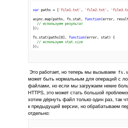
var
 paths = [
'file1.txt'
, 
'file2.txt'
, 
'file3.t
async.map(paths, fs.stat, 
function
(error, resul
// используем результат
});

fs.stat(paths[
0
], 
function
(error, stat)
 {
// используем stat.size
Это работает, но теперь мы вызываем
fs.
может быть нормальным для операций с л
файлами, но если мы загружаем некие бо
HTTPS, это может стать большой проблемо
хотим дёрнуть файл только один раз, так 
к предыдущей версии, но обрабатываем п
отдельно: