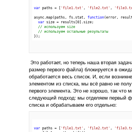
var
 paths = [
'file1.txt'
, 
'file2.txt'
, 
'file3.t
async.map(paths, fs.stat, 
function
(error, resul
var
 size = results[
0
].size;

// используем size
// используем остальные результаты
Это работает, но теперь наша вторая зада
размер первого файла) блокируется в ожид
обработается весь список. И, если возник
элементом из списка, мы всё равно не пол
первого элемента. Это не хорошо, так что 
следующий подход: мы отделяем первый ф
списка и обрабатываем его отдельно:
var
 paths = [
'file1.txt'
, 
'file2.txt'
, 
'file3.t