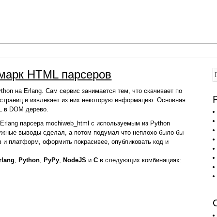
марк HTML парсеров
thon на Erlang. Сам сервис занимается тем, что скачивает по
страниц и извлекает из них некоторую информацию. Основная
L в DOM дерево.
Erlang парсера mochiweb_html с используемым из Python
нужные выводы сделал, а потом подумал что неплохо было бы
в и платформ, оформить покрасивее, опубликовать код и
rlang
,
Python
,
PyPy
,
NodeJS
и
С
в следующих комбинациях: