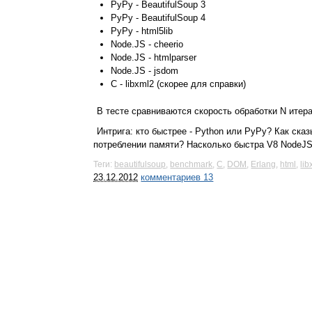
PyPy - BeautifulSoup 3
PyPy - BeautifulSoup 4
PyPy - html5lib
Node.JS - cheerio
Node.JS - htmlparser
Node.JS - jsdom
C - libxml2 (скорее для справки)
В тесте сравниваются скорость обработки N итер
Интрига: кто быстрее - Python или PyPy? Как ска
потреблении памяти? Насколько быстра V8 NodeJS?
Теги:
beautifulsoup
,
benchmark
,
C
,
DOM
,
Erlang
,
html
,
lib
23.12.2012
комментариев 13