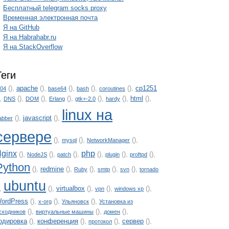
Бесплатный telegram socks proxy
Временная электронная почта
Я на GitHub
Я на Habrahabr.ru
Я на StackOverflow
Теги
(),
apache
(),
(),
(),
(),
cp1251
.04
base64
bash
coroutines
),
(),
(),
(),
(),
(),
html
(),
DNS
DOM
Erlang
gtk+-2.0
hardy
linux на
(),
javascript
(),
abber
сервере
(),
(),
(),
mysql
NetworkManager
ginx
php
(),
(),
(),
(),
(),
(),
NodeJS
patch
plugin
proftpd
Python
(),
redmine
(),
(),
(),
(),
Ruby
smtp
svn
tornado
ubuntu
),
(),
virtualbox
(),
(),
(),
vpn
windows xp
ordPress
(),
(),
(),
x-org
Ульяновск
Установка из
(),
(),
(),
сходников
виртуальные машины
домен
одировка
(),
конференция
(),
(),
сервер
(),
протокол