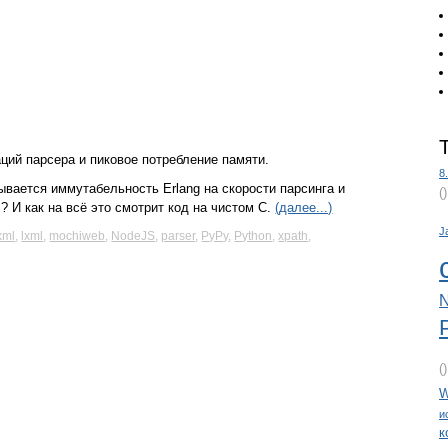
аций парсера и пиковое потребление памяти.
8
зывается иммутабельность Erlang на скорости парсинга и
(
 И как на всё это смотрит код на чистом C.
(далее...)
J
xml
,
lxml
,
mochiweb
,
NodeJS
,
parser
,
PyPy
,
Python
,
xpath
,
N
(
W
и
к