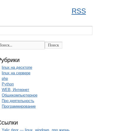
RSS
Поиск
Рубрики
linux на десктопе
linux на сервере
php
Python
WEB, Интернет
Общекомпьютерное
Про деятельность
Программирование
Ссылки
Yalic блог — linux, windows, про жизнь.