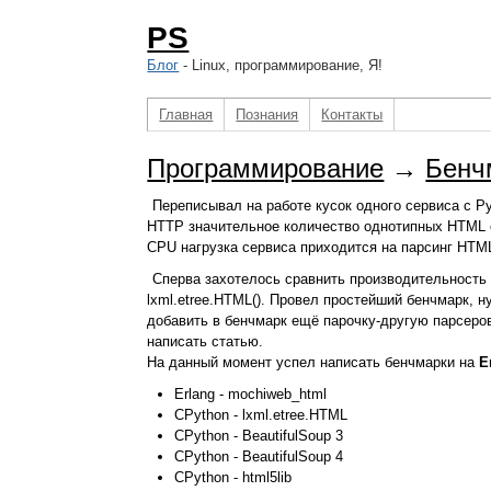
PS
Блог
- Linux, программирование, Я!
Главная
Познания
Контакты
Программирование
→
Бенч
Переписывал на работе кусок одного сервиса с Py
HTTP значительное количество однотипных HTML 
CPU нагрузка сервиса приходится на парсинг HTM
Сперва захотелось сравнить производительность 
lxml.etree.HTML(). Провел простейший бенчмарк, 
добавить в бенчмарк ещё парочку-другую парсеро
написать статью.
На данный момент успел написать бенчмарки на
E
Erlang - mochiweb_html
CPython - lxml.etree.HTML
CPython - BeautifulSoup 3
CPython - BeautifulSoup 4
CPython - html5lib