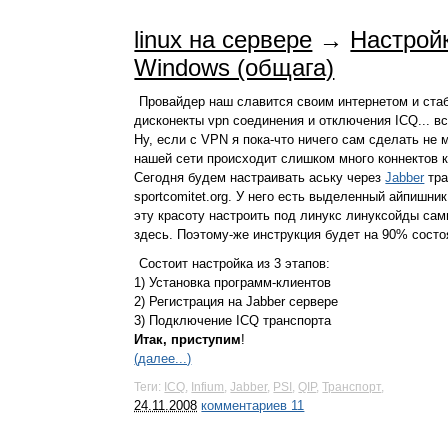
linux на сервере
→
Настройк
Windows (общага)
Провайдер наш славится своим интернетом и стаб
дисконекты vpn соединения и отключения ICQ... вс
Ну, если с VPN я пока-что ничего сам сделать не м
нашей сети происходит слишком много коннектов к 
Сегодня будем настраивать аську через
Jabber
тра
sportcomitet.org. У него есть выделенный айпишни
эту красоту настроить под линукс линуксойды сам
здесь. Поэтому-же инструкция будет на 90% состо
Состоит настройка из 3 этапов:
1) Установка программ-клиентов
2) Регистрация на Jabber сервере
3) Подключение ICQ транспорта
Итак, приступим
!
(далее...)
Теги:
ICQ
,
Infium
,
Jabber
,
PSI
,
QIP
,
Транспорт
,
24.11.2008
комментариев 11