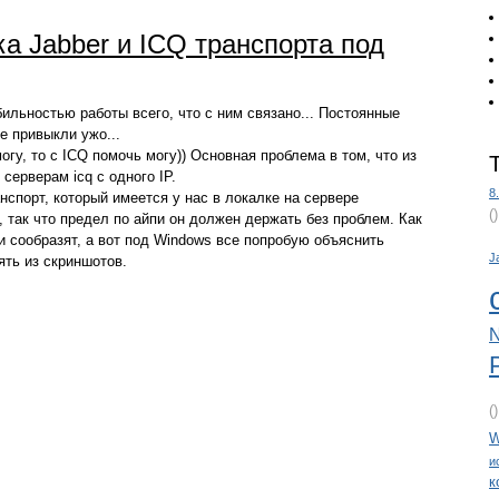
а Jabber и ICQ транспорта под
ильностью работы всего, что с ним связано... Постоянные
е привыкли ужо...
огу, то с ICQ помочь могу)) Основная проблема в том, что из
серверам icq с одного IP.
8
нспорт, который имеется у нас в локалке на сервере
(
к, так что предел по айпи он должен держать без проблем. Как
и сообразят, а вот под Windows все попробую объяснить
J
ять из скриншотов.
N
(
W
и
к