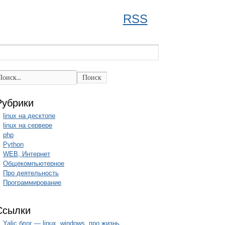
RSS
Поиск
Рубрики
linux на десктопе
linux на сервере
php
Python
WEB, Интернет
Общекомпьютерное
Про деятельность
Программирование
Ссылки
Yalic блог — linux, windows, про жизнь.