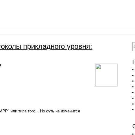
околы прикладного уровня:
я
PP" или типа того... Но суть не изменится