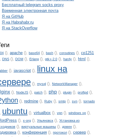
Бесплатный telegram socks proxy
Временная электронная почта
Я на GitHub
Я на Habrahabr.ru
Я на StackOverflow
Теги
(),
apache
(),
(),
(),
(),
cp1251
.04
base64
bash
coroutines
),
(),
(),
(),
(),
(),
html
(),
DNS
DOM
Erlang
gtk+-2.0
hardy
linux на
(),
javascript
(),
abber
сервере
(),
(),
(),
mysql
NetworkManager
ginx
php
(),
(),
(),
(),
(),
(),
NodeJS
patch
plugin
proftpd
Python
(),
redmine
(),
(),
(),
(),
Ruby
smtp
svn
tornado
ubuntu
),
(),
virtualbox
(),
(),
(),
vpn
windows xp
ordPress
(),
(),
(),
x-org
Ульяновск
Установка из
(),
(),
(),
сходников
виртуальные машины
домен
одировка
(),
конференция
(),
(),
сервер
(),
протокол