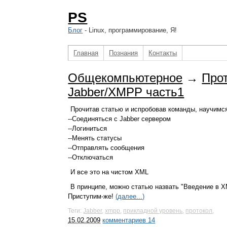
PS
Блог
- Linux, программирование, Я!
Главная
Познания
Контакты
Общекомпьютерное
→
Прот
Jabber/XMPP часть1
Прочитав статью и испробовав команды, научимс
--Соединяться с Jabber сервером
--Логиниться
--Менять статусы
--Отправлять сообщения
--Отключаться
И все это на чистом XML
В принципе, можно статью назвать "Введение в XM
Приступим-же!
(далее...)
Теги:
Jabber
,
xmpp
,
прикладной уровень
,
протокол
,
15.02.2009
комментариев 14