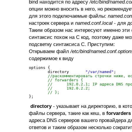
bind находится по адресу
/etc/bind/named.co
опции можно вносить в него, но рекомендуе
для этого подключаемые файлы:
named.conf
настроек сервера и
named.conf.local
- для д
Таким образом нас интересуют именно эти 
синтаксис похож на C код, поэтому даже м
подсветку синтаксиса C. Приступим:
Открываем файл
/etc/bind/named.conf.option
содержимое к виду
options {
directory       
"/var/named"
;
//раскомментировать строчки ниже, е
// forwarders {
//      192.0.2.1; IP адреса DNS пр
//      192.0.2.2;
// };
};
directory
- указывает на директорию, в кот
файлы сервера, такие как кеш, в
forvarders
адреса DNS серверов вашего провайдера д
ответов и таким образом несколько сократи