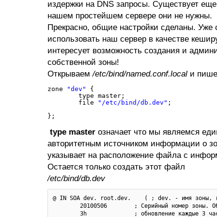
издержки на DNS запросы. Существует еще 
нашем простейшем сервере они не нужны.
Прекрасно, общие настройки сделаны. Уже
использовать наш сервер в качестве кеши
интересует возможность создания и админ
собственной зоны!
Открываем
/etc/bind/named.conf.local
и пише
zone 
"dev"
{
type master;
file 
"/etc/bind/db.dev"
;
};
type master
означает что мы являемся ед
авторитетным источником информации о зо
указывает на расположение файла с инфор
Остается только создать этот файл
/etc/bind/db.dev
@ IN SOA dev. root.dev.    ( ; dev. - имя зоны, 
        20100506        ; Серийный номер зоны. Об
        3h              ; обновление каждые 3 час