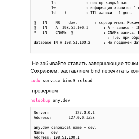
        1h              ; повтор каждый час

        1w              ; информация хранится 1 н
        1d    )         ; TTL записи - 1 день

@   IN    NS    dev.        ; сервер имен. Рекоме
@   IN    A  198.51.100.1       ; A - запись - I
*   IN    CNAME  @              ; CNAME запись. 
                                  ; Т.е. при обр
database IN A 198.51.100.2      ; Но поддомен da
Не забывайте ставить завершающие точки
Сохраняем, заставляем bind перечитать к
sudo
service bind9 reload
проверяем
nslookup
any.dev
Server:            127.0.0.1

Address:        127.0.0.1#53

any.dev canonical name = dev.

Name:   dev
