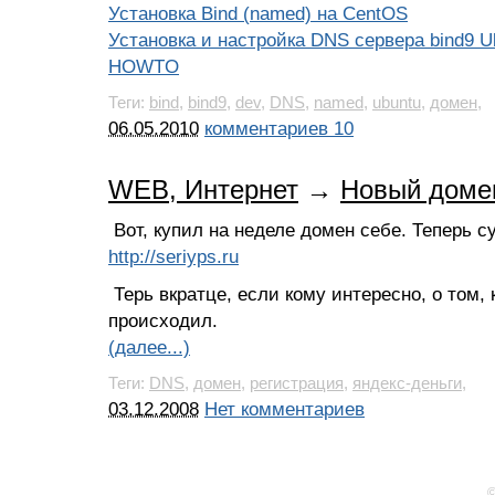
Установка Bind (named) на CentOS
Установка и настройка DNS сервера bind9 U
HOWTO
Теги:
bind
,
bind9
,
dev
,
DNS
,
named
,
ubuntu
,
домен
,
06.05.2010
комментариев 10
WEB, Интернет
→
Новый доме
Вот, купил на неделе домен себе. Теперь 
http://seriyps.ru
Терь вкратце, если кому интересно, о том, 
происходил.
(далее...)
Теги:
DNS
,
домен
,
регистрация
,
яндекс-деньги
,
03.12.2008
Нет комментариев
©