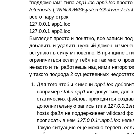
"поддоменам" типа
app1.loc app2.loc
просто 
/etc/hosts
(
WINDOWS\system32\drivers\etc\h
всего пару строк
127.0.0.1 app1.loc
127.0.0.1 app2.loc
Выглядит просто и понятно, все записи под
добавить и удалить нужный домен, изменен
вступают в силу мгновенно. В принципе эт
ограничиться если у тебя не так много про
нечасто и ты работаешь над ними неторопя
у такого подхода 2 существенных недостатк
Для того чтобы к имени
app1.loc
добавит
например
static.app1.loc
допустим, для 
статических файлов, приходится создав
дополнительную запись типа
127.0.0.1st
hosts файл не поддерживает wildcard фо
прописать в нем
127.0.0.1*.app1.loc
нельз
Такую ситуацию еще можно терпеть если