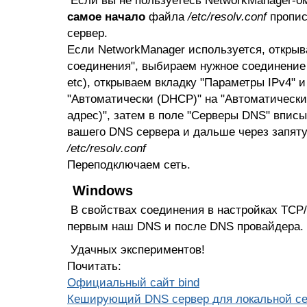
Если вы не пользуетесь NetworkManager-о
самое начало
файла
/etc/resolv.conf
пропис
сервер.
Если NetworkManager используется, откры
соединения", выбираем нужное соединение 
etc), открываем вкладку "Параметры IPv4" 
"Автоматически (DHCP)" на "Автоматически
адрес)", затем в поле "Серверы DNS" впис
вашего DNS сервера и дальше через запяту
/etc/resolv.conf
Переподключаем сеть.
Windows
В свойствах соединения в настройках TCP
первым наш DNS и после DNS провайдера.
Удачных экспериментов!
Почитать:
Официальный сайт bind
Кеширующий DNS сервер для локальной сет