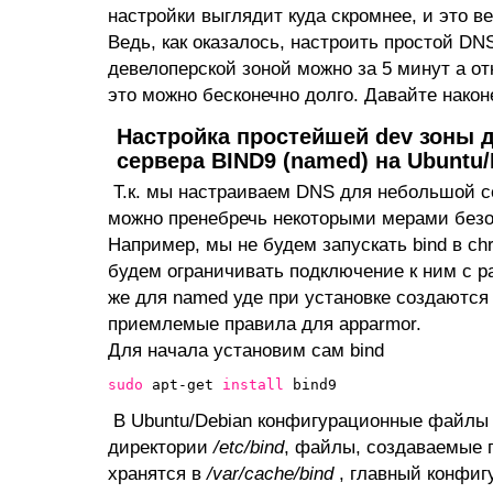
настройки выглядит куда скромнее, и это в
Ведь, как оказалось, настроить простой DN
девелоперской зоной можно за 5 минут а о
это можно бесконечно долго. Давайте нако
Настройка простейшей dev зоны 
сервера BIND9 (named) на Ubuntu/
Т.к. мы настраиваем DNS для небольшой се
можно пренебречь некоторыми мерами безо
Например, мы не будем запускать bind в chr
будем ограничивать подключение к ним с ра
же для named уде при установке создаются
приемлемые правила для apparmor.
Для начала установим сам bind
sudo
apt-get 
install
bind9
В Ubuntu/Debian конфигурационные файлы 
директории
/etc/bind
, файлы, создаваемые п
хранятся в
/var/cache/bind
, главный конфи