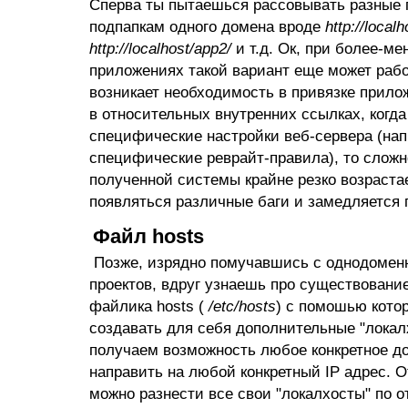
Сперва ты пытаешься рассовывать разные 
подпапкам одного домена вроде
http://local
http://localhost/app2/
и т.д. Ок, при более-ме
приложениях такой вариант еще может рабо
возникает необходимость в привязке прило
в относительных внутренних ссылках, когд
специфические настройки веб-сервера (на
специфические реврайт-правила), то сложн
полученной системы крайне резко возраста
появляться различные баги и замедляется 
Файл hosts
Позже, изрядно помучавшись с однодоме
проектов, вдруг узнаешь про существовани
файлика hosts (
/etc/hosts
) с помошью кото
создавать для себя дополнительные "локалх
получаем возможность любое конкретное д
направить на любой конкретный IP адрес. О
можно разнести все свои "локалхосты" по 