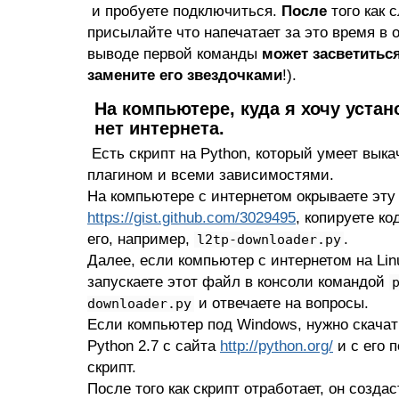
и пробуете подключиться.
После
того как 
присылайте что напечатает за это время в 
выводе первой команды
может засветиться
замените его звездочками
!).
На компьютере, куда я хочу устан
нет интернета.
Есть скрипт на Python, который умеет выка
плагином и всеми зависимостями.
На компьютере с интернетом окрываете эту
https://gist.github.com/3029495
, копируете ко
его, например,
.
l2tp-downloader.py
Далее, если компьютер с интернетом на Linu
запускаете этот файл в консоли командой
и отвечаете на вопросы.
downloader.py
Если компьютер под Windows, нужно скачат
Python 2.7 с сайта
http://python.org/
и с его 
скрипт.
После того как скрипт отработает, он создаст