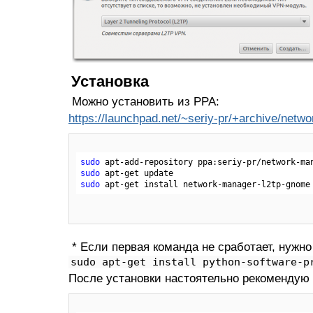
Установка
Можно установить из PPA:
https://launchpad.net/~seriy-pr/+archive/netw
sudo
 apt-add-repository ppa:seriy-pr/network-ma
sudo
sudo
 apt-get install network-manager
-l
2tp-gnome
* Если первая команда не сработает, нужно
sudo apt-get install python-software-p
После установки настоятельно рекомендую