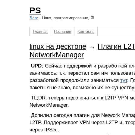
PS
Блог
- Linux, программирование, Я!
Главная
Познания
Контакты
linux на десктопе
→
Плагин L2
NetworkManager
UPD:
Сейчас поддержкой и разработкой пла
занимаюсь, т.к. перестал сам им пользовать
разработкой продолжили заниматься
тут
. Г
пакеты я не знаю, возможно их не существу
TL;DR: теперь подключаться к L2TP VPN м
NetworkManager.
Допилил сегодня плагин для Network Mana
L2TP. Поддерживает VPN через L2TP и, тео
через IPSec.