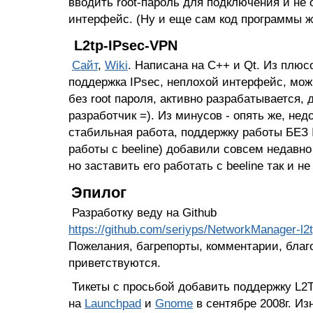
вводить root-пароль для подключения и не
интерфейс. (Ну и еще сам код программы ж
L2tp-IPsec-VPN
Сайт
,
Wiki
. Написана на C++ и Qt. Из плюс
поддержка IPsec, неплохой интерфейс, мо
без root пароля, активно разрабатывается
разработчик =). Из минусов - опять же, нед
стабильная работа, поддержку работы БЕЗ 
работы с beeline) добавили совсем недавн
но заставить его работать с beeline так и н
Эпилог
Разработку веду на Github
https://github.com/seriyps/NetworkManager-l2
Пожелания, багрепорты, комментарии, благ
приветствуются.
Тикеты с просьбой добавить поддержку L2
на
Launchpad
и
Gnome
в сентябре 2008г. Из