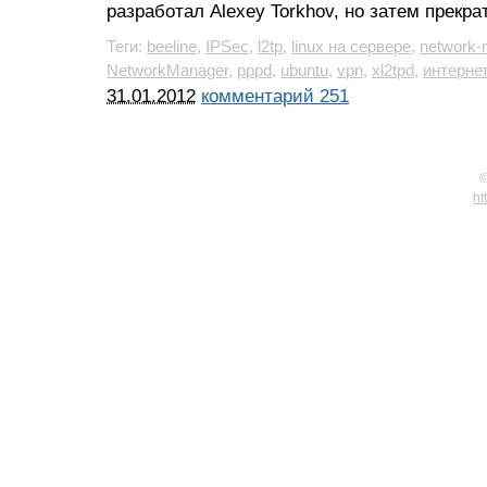
разработал Alexey Torkhov, но затем прекра
Теги:
beeline
,
IPSec
,
l2tp
,
linux на сервере
,
network-
NetworkManager
,
pppd
,
ubuntu
,
vpn
,
xl2tpd
,
интернет
31.01.2012
комментарий 251
©
ht