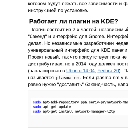
котором будут лежать все зависимости и
инструкцией по установке.
Работает ли плагин на KDE?
Плагин состоит из 2-х частей: независимы
"бэкенд" и интерфейс для Gnome. Интерфе
делал. Но независимые разработчики неда
универсальный интерфейс для KDE панели
Проект новый, так что присутствует пока не
дистрибутивах, но в 2014 году должен пост
(запланирован в
Ubuntu 14.04
,
Fedora 20
). 
называется
. Если plasma-nm у в
plasma-nm
равно нужно "доставить" бэкенд-часть, напр
sudo
 apt-add-repository ppa:seriy-pr/network-ma
sudo
sudo
 apt-get install network-manager
-l
2tp