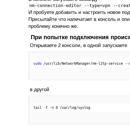
nm-connection-editor --type=vpn --crea
И пробуете добавить и настроить новое по
Присылайте что напечатает в консоль и оп
проблему конечно же.
При попытке подключения проис
Открываете 2 консоли, в одной запускаете
sudo
 /usr/lib/NetworkManager/nm
-l
2tp-service --
в другой
tail 
-f
 -n 
0
 /var/log/syslog