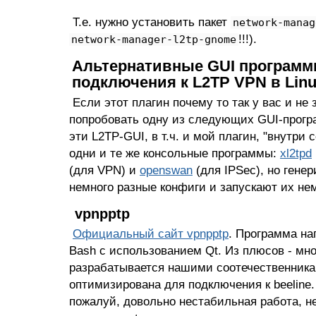
Т.е. нужно установить пакет
network-manag
!!!).
network-manager-l2tp-gnome
Альтернативные GUI программ
подключения к L2TP VPN в Lin
Если этот плагин почему то так у вас и не
попробовать одну из следующих GUI-програ
эти L2TP-GUI, в т.ч. и мой плагин, "внутри
одни и те же консольные программы:
xl2tpd
(для VPN) и
openswan
(для IPSec), но гене
немного разные конфиги и запускают их нем
vpnpptp
Официальный сайт vpnpptp
. Программа на
Bash с использованием Qt. Из плюсов - мно
разрабатывается нашими соотечественника
оптимизирована для подключения к beeline.
пожалуй, довольно нестабильная работа, 