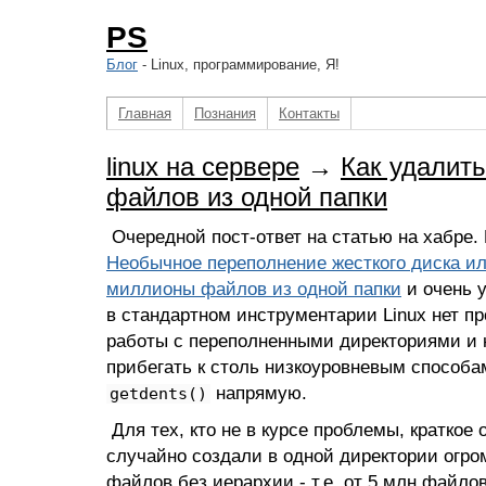
PS
Блог
- Linux, программирование, Я!
Главная
Познания
Контакты
linux на сервере
→
Как удалит
файлов из одной папки
Очередной пост-ответ на статью на хабре.
Необычное переполнение жесткого диска ил
миллионы файлов из одной папки
и очень 
в стандартном инструментарии Linux нет п
работы с переполненными директориями и
прибегать к столь низкоуровневым способам
напрямую.
getdents()
Для тех, кто не в курсе проблемы, краткое
случайно создали в одной директории огро
файлов без иерархии - т.е. от 5 млн файло