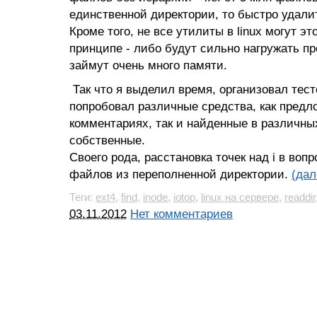
единственной директории, то быстро удалит
Кроме того, не все утилиты в linux могут эт
принципе - либо будут сильно нагружать п
займут очень много памяти.
Так что я выделил время, организовал тес
попробовал различные средства, как предл
комментариях, так и найденные в различны
собственные.
Своего рода, расстановка точек над i в воп
файлов из переполненной директории.
(дал
Теги:
ext4
,
find
,
inode
,
iotop
,
linux на сервере
,
readdir
03.11.2012
Нет комментариев