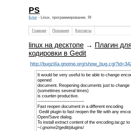
PS
Блог
- Linux, программирование, Я!
Главная
Познания
Контакты
linux на десктопе
→
Плагин дл
кодировки в Gedit
http://bugzilla.gnome.org/show_bug.cgi?id=3
It would be very useful to be able to change enco
opened
document. Reopening documents just to change
(sometimes several times)
is counter-productive.
--------------------------------
Fast reopen document in a different encoding
Gedit plugin to fast reopen the file with any encod
Open/Save dialog.
To install extract content of the encoding.tar.gz to
~/.gnome2/gedit/plugins/