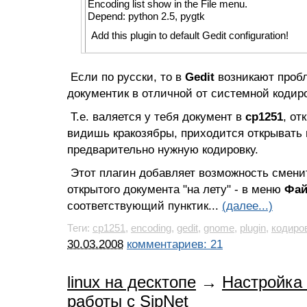
Encoding list show in the File menu.
Depend: python 2.5, pygtk
Add this plugin to default Gedit configuration!
Если по русски, то в
Gedit
возникают пробл
документик в отличной от системной кодиро
Т.е. валяется у тебя документ в
cp1251
, от
видишь кракозябры, приходится открывать 
предварительно нужную кодировку.
Этот плагин добавляет возможность смени
открытого документа "на лету" - в меню
Фа
соответствующий пунктик...
(далее...)
Теги:
cp1251
,
encoding
,
gedit
,
gnome
,
plugin
,
кодиро
30.03.2008
комментариев: 21
linux на десктопе
→
Настройка 
работы с SipNet