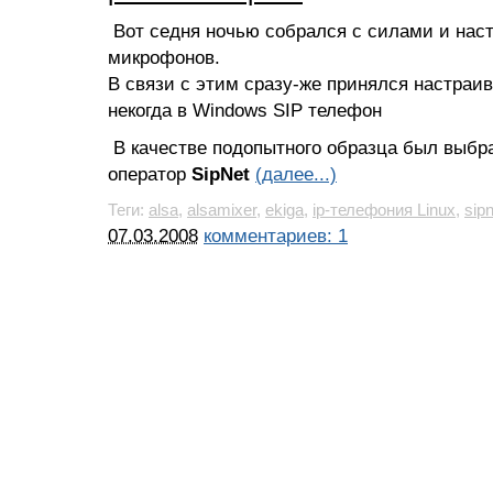
Вот седня ночью собрался с силами и наст
микрофонов.
В связи с этим сразу-же принялся настраи
некогда в Windows SIP телефон
В качестве подопытного образца был выб
оператор
SipNet
(далее...)
Теги:
alsa
,
alsamixer
,
ekiga
,
ip-телефония Linux
,
sipn
07.03.2008
комментариев: 1